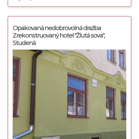
Opakovaná nedobrovolná dražba
Zrekonstruovaný hotel "Žlutá sova",
Studená