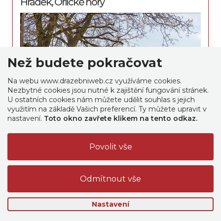
Hrádek, Orlické hory
Než budete pokračovat
Na webu www.drazebniweb.cz využíváme cookies.
Nezbytné cookies jsou nutné k zajištění fungování stránek.
U ostatních cookies nám můžete udělit souhlas s jejich
využitím na základě Vašich preferencí. Ty můžete upravit v
nastavení.
Toto okno zavřete klikem na tento odkaz.
Dražba ukončena
Úterý 23.04.2019, 14:00
Nastavení
Aktuální cena