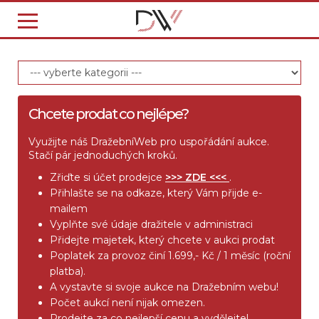
Chcete prodat co nejlépe?
Využijte náš DražebníWeb pro uspořádání aukce.
Stačí pár jednoduchých kroků.
Zřiďte si účet prodejce
>>> ZDE <<<
.
Přihlašte se na odkaze, který Vám přijde e-
mailem
Vyplňte své údaje dražitele v administraci
Přidejte majetek, který chcete v aukci prodat
Poplatek za provoz činí 1.699,- Kč / 1 měsíc (roční
platba).
A vystavte si svoje aukce na Dražebním webu!
Počet aukcí není nijak omezen.
Prodejte za co nejlepší cenu a vydělejte!