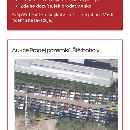
Zde se dozvíte, jak prodat v aukci
.
Svůj účet můžete kdykoliv zrušit a registrace Vás k
ničemu nezavazuje.
Aukce Prodej pozemků Štěrboholy