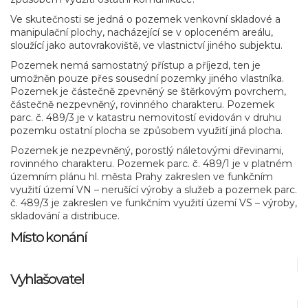
Ve skutečnosti se jedná o pozemek venkovní skladové a
manipulační plochy, nacházející se v oploceném areálu,
sloužící jako autovrakoviště, ve vlastnictví jiného subjektu.
Pozemek nemá samostatný přístup a příjezd, ten je
umožněn pouze přes sousední pozemky jiného vlastníka.
Pozemek je částečně zpevněný se štěrkovým povrchem,
částečně nezpevněný, rovinného charakteru. Pozemek
parc. č. 489/3 je v katastru nemovitostí evidován v druhu
pozemku ostatní plocha se způsobem využití jiná plocha.
Pozemek je nezpevněný, porostlý náletovými dřevinami,
rovinného charakteru. Pozemek parc. č. 489/1 je v platném
územním plánu hl. města Prahy zakreslen ve funkčním
využití území VN – nerušící výroby a služeb a pozemek parc.
č. 489/3 je zakreslen ve funkčním využití území VS – výroby,
skladování a distribuce.
Místo konání
Vyhlašovatel