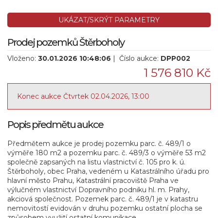
UKÁZAT/SKRÝT PARAMETRY
Prodej pozemků Štěrboholy
Vloženo:
30.01.2026 10:48:06
| Číslo aukce:
DPP002
1 576 810 Kč
Konec aukce Čtvrtek 02.04.2026, 13:00
Popis předmětu aukce
Předmětem aukce je prodej pozemku parc. č. 489/1 o
výměře 180 m2 a pozemku parc. č. 489/3 o výměře 53 m2
společně zapsaných na listu vlastnictví č. 105 pro k. ú.
Štěrboholy, obec Praha, vedeném u Katastrálního úřadu pro
hlavní město Prahu, Katastrální pracoviště Praha ve
výlučném vlastnictví Dopravního podniku hl. m. Prahy,
akciová společnost. Pozemek parc. č. 489/1 je v katastru
nemovitostí evidován v druhu pozemku ostatní plocha se
způsobem využití ostatní komunikace.