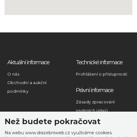
Aktuální informace
Technické informace
O nás
Prohlášení o přístupnosti
Obchodní a aukční
Právní informace
podmínky
Zásady zpracování
osobních údajů
Než budete pokračovat
Rychlý kontakt
Na webu www.drazebniweb.cz využíváme cookies.