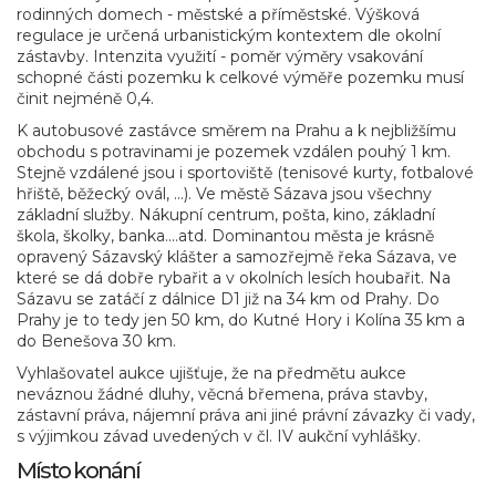
rodinných domech - městské a příměstské. Výšková
regulace je určená urbanistickým kontextem dle okolní
zástavby. Intenzita využití - poměr výměry vsakování
schopné části pozemku k celkové výměře pozemku musí
činit nejméně 0,4.
K autobusové zastávce směrem na Prahu a k nejbližšímu
obchodu s potravinami je pozemek vzdálen pouhý 1 km.
Stejně vzdálené jsou i sportoviště (tenisové kurty, fotbalové
hřiště, běžecký ovál, ...). Ve městě Sázava jsou všechny
základní služby. Nákupní centrum, pošta, kino, základní
škola, školky, banka....atd. Dominantou města je krásně
opravený Sázavský klášter a samozřejmě řeka Sázava, ve
které se dá dobře rybařit a v okolních lesích houbařit. Na
Sázavu se zatáčí z dálnice D1 již na 34 km od Prahy. Do
Prahy je to tedy jen 50 km, do Kutné Hory i Kolína 35 km a
do Benešova 30 km.
Vyhlašovatel aukce ujišťuje, že na předmětu aukce
neváznou žádné dluhy, věcná břemena, práva stavby,
zástavní práva, nájemní práva ani jiné právní závazky či vady,
s výjimkou závad uvedených v čl. IV aukční vyhlášky.
Místo konání