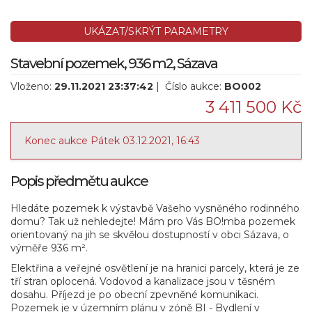
UKÁZAT/SKRÝT PARAMETRY
Stavební pozemek, 936 m2, Sázava
Vloženo:
29.11.2021 23:37:42
| Číslo aukce:
BO002
3 411 500 Kč
Konec aukce Pátek 03.12.2021, 16:43
Popis předmětu aukce
Hledáte pozemek k výstavbě Vašeho vysněného rodinného
domu? Tak už nehledejte! Mám pro Vás BO!mba pozemek
orientovaný na jih se skvělou dostupností v obci Sázava, o
výměře 936 m².
Elektřina a veřejné osvětlení je na hranici parcely, která je ze
tří stran oplocená. Vodovod a kanalizace jsou v těsném
dosahu. Příjezd je po obecní zpevněné komunikaci.
Pozemek je v územním plánu v zóně BI - Bydlení v