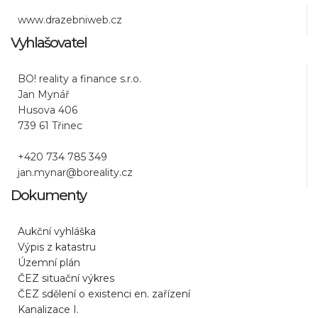
www.drazebniweb.cz
Vyhlašovatel
BO! reality a finance s.r.o.
Jan Mynář
Husova 406
739 61 Třinec
+420 734 785 349
jan.mynar@boreality.cz
Dokumenty
Aukční vyhláška
Výpis z katastru
Územní plán
ČEZ situační výkres
ČEZ sdělení o existenci en. zařízení
Kanalizace I.