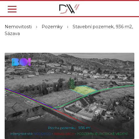
Nemovitosti
›
Pozemky
›
Stavební pozemek, 936 m2,
Sázava