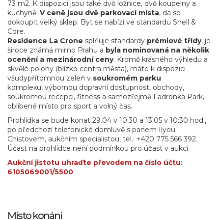
73 m2. K dispozici jsou také dvě ložnice, dvě koupelny a
kuchyně.
V ceně jsou dvě parkovací místa
, da se
dokoupit velký sklep. Byt se nabízi ve standardu Shell &
Core.
Residence La Crone
splňuje standardy
prémiové třídy
, je
široce známá mimo Prahu a
byla nominovaná na několik
ocenění a mezinárodní ceny
. Kromě krásného výhledu a
skvělé polohy (blízko centra města), máte k dispozici
všudypřítomnou zeleň v
soukromém parku
komplexu, výbornou dopravní dostupnost, obchody,
soukromou recepci, fitness a samozřejmě Ladronka Park,
oblíbené místo pro sport a volný čas.
Prohlídka se bude konat 29.04 v 10:30 a 13.05 v 10:30 hod.,
po předchozí telefonické domluvě s panem Ilyou
Chistovem, aukčním specialistou, tel.: +420 775 566 392.
Účast na prohlídce není podmínkou pro účast v aukci.
Aukční jistotu uhraďte převodem na číslo účtu:
6105069001/5500
Místo konání