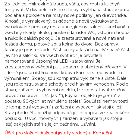
2 x lednice, mikrovlnná trouba, váha, aby mohla kuchyň
fungovat. V divadelním kino sále byla vytrhaná stará, vzdutá
podlaha a položena na rošty nové podlahy, jen dřevotříska.
Kinosál je vymalovaný, oškrábané a nově vyštukované,
vymalované prostory restaurace, jídelny, salonku, kuchyně a
všechny sklady okolo, pánské i dámské WC, vstupní chodba
a několik dalších pokojů. Je zrestaurovaná a nové natřená
fasáda domu, plotové zdi a kolna do dvora. Bez opravy
fasády je prostor zadní části kolny a fasáda na JV straně části
jeviště a salonku Ve všech světlech je osvětleni
namontované úspornými LED - žárovkami. Je
zrestaurovaný výčepní pult s barem a obložený dřevem. V
jídelně jsou umístěna nová krbová kamna s teplovodním
výměníkem. Sklepy jsou kompletně vyklizené a čisté. Dále
jsou rekonstruované schody před hlavním vchodem. Podle
stavu, zařízeni a vybavení objektu, lze konstatovat možný
provoz na úrovni nižší (asi **), kdy ráz objektu je „retro" z
počátku 90-tých let minulého století. Součástí nemovitosti
je kompletní vybavení ( zařízeni a vybavení jak stoji a leží
Stav předmětu dražby odpovídá jejich popisu ve znaleckém
posudku. U věcí movitých ( zařízeni a vybavení jak stojí a
leží) pak jejich stáří a jejich běžnému užíváni.
Účet pro složení dražební jistoty vedený u Komeční