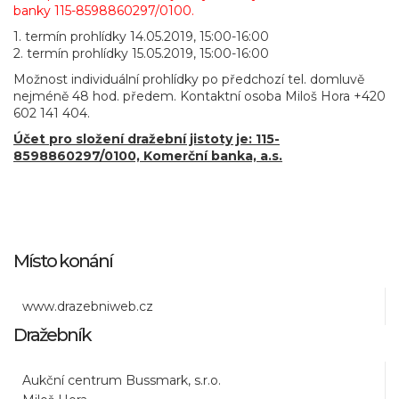
banky 115-8598860297/0100.
1. termín prohlídky 14.05.2019, 15:00-16:00
2. termín prohlídky 15.05.2019, 15:00-16:00
Možnost individuální prohlídky po předchozí tel. domluvě
nejméně 48 hod. předem. Kontaktní osoba Miloš Hora +420
602 141 404.
Účet pro složení dražební jistoty je: 115-
8598860297/0100, Komerční banka, a.s.
Místo konání
www.drazebniweb.cz
Dražebník
Aukční centrum Bussmark, s.r.o.