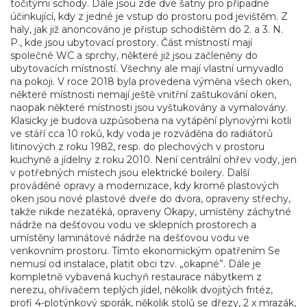
točitými schody. Dále jsou zde dvé šatny pro případné
účinkující, kdy z jedné je vstup do prostoru pod jevištěm. Z
haly, jak již anoncováno je přistup schodištěm do 2. a 3. N.
P., kde jsou ubytovací prostory. Část místností mají
společné WC a sprchy, některé již jsou začleněny do
ubytovacích místností. Všechny ale mají vlastní umyvadlo
na pokoji. V roce 2018 byla provedena výměna všech oken,
některé místnosti nemají ještě vnitřní zaštukování oken,
naopak některé místnosti jsou vyštukovány a vymalovány.
Klasicky je budova uzpůsobena na vytápění plynovými kotli
ve stáří cca 10 roků, kdy voda je rozváděna do radiátorů
litinových z roku 1982, resp. do plechových v prostoru
kuchyně a jídelny z roku 2010. Není centrální ohřev vody, jen
v potřebných místech jsou elektrické boilery. Další
prováděné opravy a modernizace, kdy kromě plastových
oken jsou nové plastové dveře do dvora, opraveny střechy,
takže nikde nezatéká, opraveny Okapy, umístěny záchytné
nádrže na dešťovou vodu ve sklepních prostorech a
umístěny laminátové nádrže na dešťovou vodu ve
venkovním prostoru. Tímto ekonomickým opatřením Se
nemusí od instalace, platit obci tzv. „okapné”. Dále je
kompletně vybavená kuchyň restaurace nábytkem z
nerezu, ohřívačem teplých jídel, několik dvojitých fritéz,
profi 4-plotýnkový sporák, několik stolů se dřezy, 2 x mrazák,