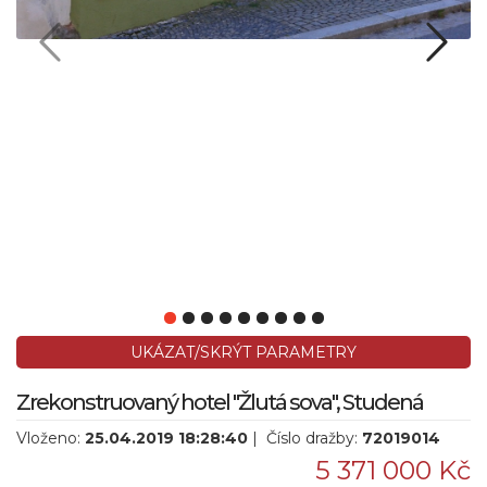
UKÁZAT/SKRÝT PARAMETRY
Zrekonstruovaný hotel "Žlutá sova", Studená
Vloženo:
25.04.2019 18:28:40
| Číslo dražby:
72019014
5 371 000 Kč