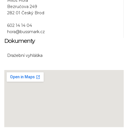
Miloš Hora
Bezručova 249
282 01 Český Brod
602 14 14 04
hora@bussmark.cz
Dokumenty
Dražební vyhláška