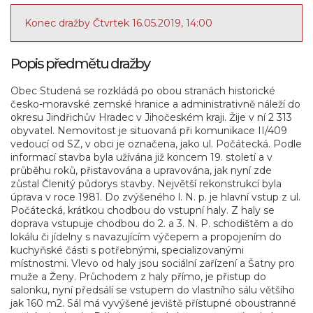
Konec dražby Čtvrtek 16.05.2019, 14:00
Popis předmětu dražby
Obec Studená se rozkládá po obou stranách historické
česko-moravské zemské hranice a administrativně náleží do
okresu Jindřichův Hradec v Jihočeském kraji. Žije v ní 2 313
obyvatel. Nemovitost je situovaná při komunikace II/409
vedoucí od SZ, v obci je označena, jako ul. Počátecká. Podle
informací stavba byla užívána již koncem 19. století a v
průběhu roků, přistavována a upravována, jak nyní zde
zůstal Členitý půdorys stavby. Největší rekonstrukcí byla
úprava v roce 1981. Do zvýšeného l. N. p. je hlavní vstup z ul.
Počátecká, krátkou chodbou do vstupní haly. Z haly se
doprava vstupuje chodbou do 2. a 3. N. P. schodištěm a do
lokálu či jídelny s navazujícím výčepem a propojením do
kuchyňské části s potřebnými, specializovanými
místnostmi. Vlevo od haly jsou sociální zařízení a Šatny pro
muže a Ženy. Průchodem z haly přímo, je přistup do
salonku, nyní předsálí se vstupem do vlastního sálu většího
jak 160 m2. Sál má vyvýšené jeviště přístupné oboustranné