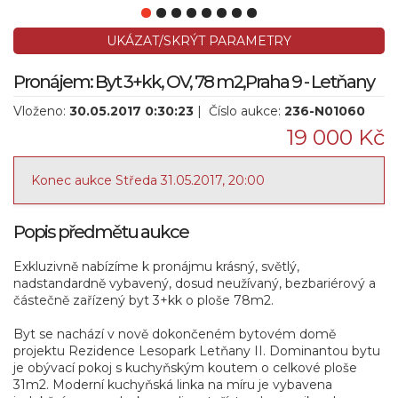
UKÁZAT/SKRÝT PARAMETRY
Pronájem: Byt 3+kk, OV, 78 m2,Praha 9 - Letňany
Vloženo:
30.05.2017 0:30:23
| Číslo aukce:
236-N01060
19 000 Kč
Konec aukce Středa 31.05.2017, 20:00
Popis předmětu aukce
Exkluzivně nabízíme k pronájmu krásný, světlý,
nadstandardně vybavený, dosud neužívaný, bezbariérový a
částečně zařízený byt 3+kk o ploše 78m2.
Byt se nachází v nově dokončeném bytovém domě
projektu Rezidence Lesopark Letňany II. Dominantou bytu
je obývací pokoj s kuchyňským koutem o celkové ploše
31m2. Moderní kuchyňská linka na míru je vybavena