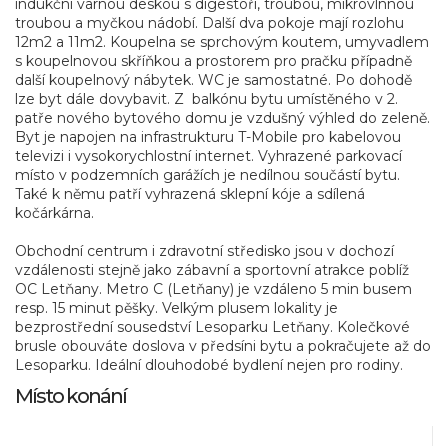
indukční varnou deskou s digestoří, troubou, mikrovlnnou
troubou a myčkou nádobí. Další dva pokoje mají rozlohu
12m2 a 11m2. Koupelna se sprchovým koutem, umyvadlem
s koupelnovou skříňkou a prostorem pro pračku případně
další koupelnový nábytek. WC je samostatné. Po dohodě
lze byt dále dovybavit. Z balkónu bytu umístěného v 2.
patře nového bytového domu je vzdušný výhled do zeleně.
Byt je napojen na infrastrukturu T-Mobile pro kabelovou
televizi i vysokorychlostní internet. Vyhrazené parkovací
místo v podzemních garážích je nedílnou součástí bytu.
Také k němu patří vyhrazená sklepní kóje a sdílená
kočárkárna.
Obchodní centrum i zdravotní středisko jsou v dochozí
vzdálenosti stejně jako zábavní a sportovní atrakce poblíž
OC Letňany. Metro C (Letňany) je vzdáleno 5 min busem
resp. 15 minut pěšky. Velkým plusem lokality je
bezprostřední sousedství Lesoparku Letňany. Kolečkové
brusle obouváte doslova v předsíni bytu a pokračujete až do
Lesoparku. Ideální dlouhodobé bydlení nejen pro rodiny.
Místo konání