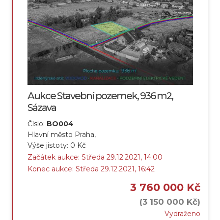
Aukce Stavební pozemek, 936 m2,
Sázava
Číslo:
BO004
Hlavní město Praha,
Výše jistoty: 0 Kč
Začátek aukce: Středa 29.12.2021, 14:00
Konec aukce: Středa 29.12.2021, 16:42
3 760 000 Kč
(3 150 000 Kč)
Vydraženo