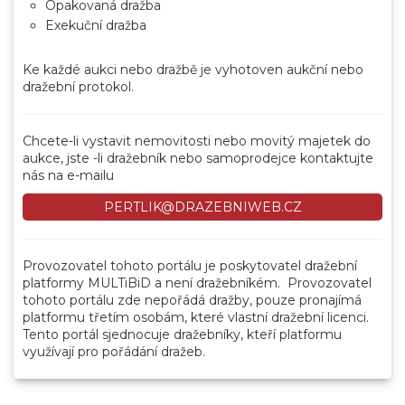
Opakovaná dražba
Exekuční dražba
Ke každé aukci nebo dražbě je vyhotoven aukční nebo
dražební protokol.
Chcete-li vystavit nemovitosti nebo movitý majetek do
aukce, jste -li dražebník nebo samoprodejce kontaktujte
nás na e-mailu
PERTLIK@DRAZEBNIWEB.CZ
Provozovatel tohoto portálu je poskytovatel dražební
platformy MULTiBiD a není dražebníkém. Provozovatel
tohoto portálu zde nepořádá dražby, pouze pronajímá
platformu třetím osobám, které vlastní dražební licenci.
Tento portál sjednocuje dražebníky, kteří platformu
využívají pro pořádání dražeb.