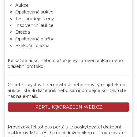
Aukce
Opakovaná aukce
Test prodejní ceny
Insolvenční aukce
Dražba
Opakovaná dražba
Exekuční dražba
Ke každé aukci nebo dražbě je vyhotoven aukční nebo
dražební protokol.
Chcete-li vystavit nemovitosti nebo movitý majetek do
aukce, jste -li dražebník nebo samoprodejce kontaktujte
nás na e-mailu
PERTLIK@DRAZEBNIWEB.CZ
Provozovatel tohoto portálu je poskytovatel dražební
platformy MULTiBiD a není dražebníkém. Provozovatel