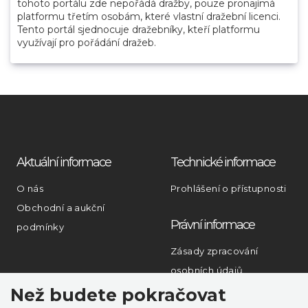
tohoto portálu zde nepořádá dražby, pouze pronajímá
platformu třetím osobám, které vlastní dražební licenci.
Tento portál sjednocuje dražebníky, kteří platformu
využívají pro pořádání dražeb.
Aktuální informace
Technické informace
O nás
Prohlášení o přístupnosti
Obchodní a aukční
Právní informace
podmínky
Zásady zpracování
osobních údajů
Než budete pokračovat
Rychlý kontakt