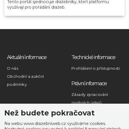
Tento portál sjednocuje dražebníky, kteří platformu
využívají pro pořádání dražeb.
Aktuální informace
Technické informace
O nás
Prohlášení o přístupnosti
Obchodní a aukční
Právní informace
podmínky
Zásady zpracování
osobních údajů
Než budete pokračovat
Rychlý kontakt
Na webu www.drazebniweb.cz využíváme cookies.
PERTLIK SOFTWARE