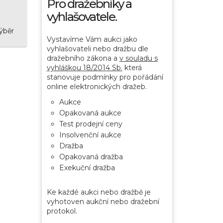
Pro dražebníky a
vyhlašovatele.
ýběr
Vystavíme Vám aukci jako
vyhlašovateli nebo dražbu dle
dražebního zákona a
v souladu s
vyhláškou 18/2014 Sb.
která
stanovuje podmínky pro pořádání
online elektronických dražeb.
Aukce
Opakovaná aukce
Test prodejní ceny
Insolvenční aukce
Dražba
Opakovaná dražba
Exekuční dražba
Ke každé aukci nebo dražbě je
vyhotoven aukční nebo dražební
protokol.