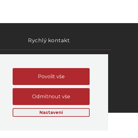
Rychlý kontakt
PERTLIK SOFTWARE s.r.o.
 údajů
Mongolská 1469/38, Ostrava
Office:
Těšínská 1652/79
Opava - Předměstí
IČ: 06285538
Nastavení