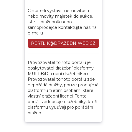
Chcete-li vystavit nemovitosti
nebo movitý majetek do aukce,
jste -li dražebník nebo
samoprodejce kontaktujte nás na
e-mailu
PERTLIK@DRAZEBNIWEB.CZ
Provozovatel tohoto portálu je
poskytovatel dražební platformy
MULTiBiD a není dražebníkém.
Provozovatel tohoto portálu zde
nepořádá dražby, pouze pronajímá
platformu třetím osobám, které
vlastní dražební licenci. Tento
portál sjednocuje dražebníky, kteří
platformu využívají pro pořádání
dražeb.