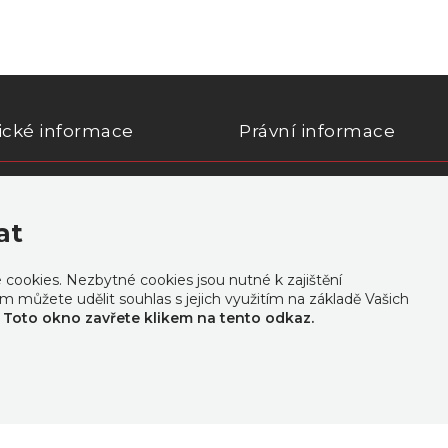
ické informace
Právní informace
ní o přístupnosti
Zásady zpracování osobních
at
okies. Nezbytné cookies jsou nutné k zajištění
m můžete udělit souhlas s jejich využitím na základě Vašich
.
Toto okno zavřete klikem na tento odkaz.