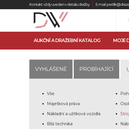
Kontakt: vždy uveden v detailu dražby
E-mail: pertlik@dra
AUKČNÍ A DRAŽEBNÍ KATALOG
MOJE 
VYHLÁŠENÉ
PROBÍHAJÍCÍ
Vše
Poh
Majetková práva
Oso
Nákladní a užitková vozidla
Stro
Bílá technika
Náb