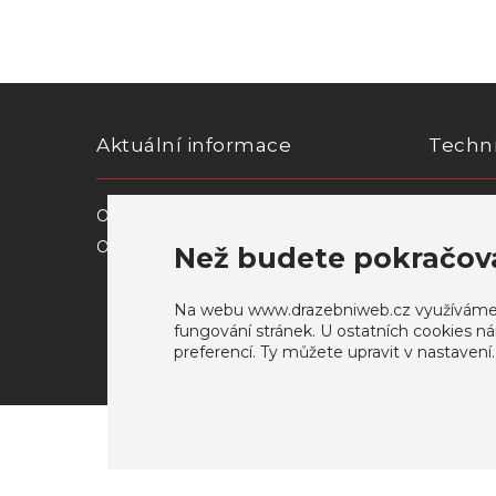
Aktuální informace
Techn
O nás
Prohláše
Obchodní a aukční podmínky
Než budete pokračov
Na webu www.drazebniweb.cz využíváme co
fungování stránek. U ostatních cookies ná
preferencí. Ty můžete upravit v nastavení
Vytvořeno profesionály z
PERTLIK SOFTWARE
.