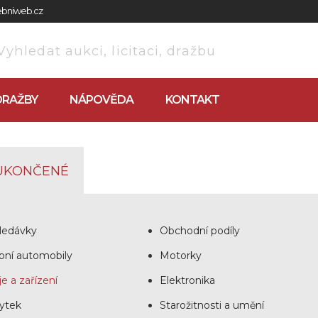
zebniweb.cz
DRAŽBY
NÁPOVĚDA
KONTAKT
UKONČENÉ
ledávky
Obchodní podíly
bní automobily
Motorky
je a zařízení
Elektronika
ytek
Starožitnosti a umění