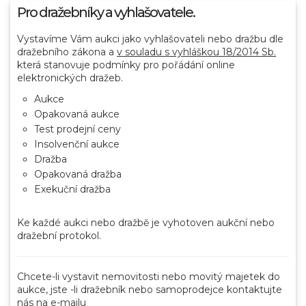
Pro dražebníky a vyhlašovatele.
Vystavíme Vám aukci jako vyhlašovateli nebo dražbu dle
dražebního zákona a
v souladu s vyhláškou 18/2014 Sb.
která stanovuje podmínky pro pořádání online
elektronických dražeb.
Aukce
Opakovaná aukce
Test prodejní ceny
Insolvenční aukce
Dražba
Opakovaná dražba
Exekuční dražba
Ke každé aukci nebo dražbě je vyhotoven aukční nebo
dražební protokol.
Chcete-li vystavit nemovitosti nebo movitý majetek do
aukce, jste -li dražebník nebo samoprodejce kontaktujte
nás na e-mailu