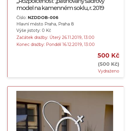
„Rozpolcenost“,patinovaný sádrový
model na kamenném soklu, r. 2019
Číslo:
NZDDOB-006
Hlavní město Praha, Praha 8
Výše jistoty: 0 Kč
Začátek dražby: Úterý 26.11.2019, 13:00
Konec dražby: Pondělí 16.12.2019, 13:00
500 Kč
(500 Kč)
Vydraženo