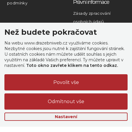
Právní informace
podmínky
Zásady zpracování
osobních údajů
Než budete pokračovat
Rychlý kontakt
Na webu www.drazebniweb.cz využíváme cookies.
PERTLIK SOFTWARE
Nezbytné cookies jsou nutné k zajištění fungování stránek.
s.r.o.
U ostatních cookies nám můžete udělit souhlas s jejich
využitím na základě Vašich preferencí. Ty můžete upravit v
Mongolská 1469/38,
nastavení.
Toto okno zavřete klikem na tento odkaz.
Ostrava
Office:
Těšínská 1652/79
Opava - Předměstí
IČ: 06285538
Vytvořeno profesionály z
PERTLIK SOFTWARE
.
Nastavení