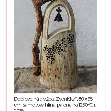
Dobrovolná dražba „Zvonička“, 80 x 35
cm, šamotová hlína, pálená na 1250°C, r.
2019