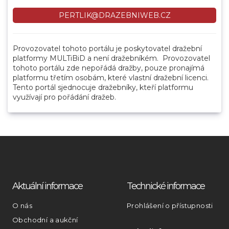
PERTLIK@DRAZEBNIWEB.CZ
Provozovatel tohoto portálu je poskytovatel dražební
platformy MULTiBiD a není dražebníkém. Provozovatel
tohoto portálu zde nepořádá dražby, pouze pronajímá
platformu třetím osobám, které vlastní dražební licenci.
Tento portál sjednocuje dražebníky, kteří platformu
využívají pro pořádání dražeb.
Aktuální informace
Technické informace
O nás
Prohlášení o přístupnosti
Obchodní a aukční