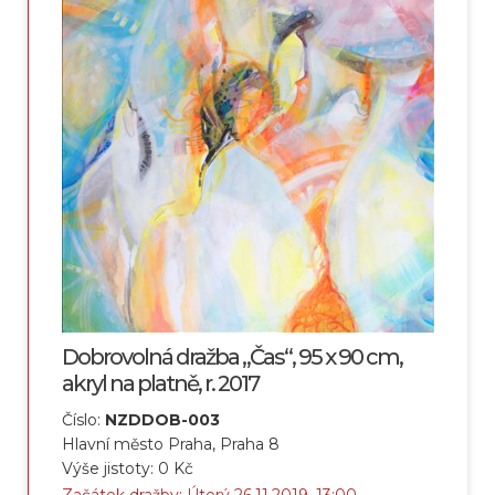
Dobrovolná dražba „Čas“, 95 x 90 cm,
akryl na platně, r. 2017
Číslo:
NZDDOB-003
Hlavní město Praha, Praha 8
Výše jistoty: 0 Kč