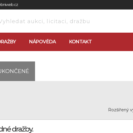
zebniweb.cz
DRAŽBY
NÁPOVĚDA
KONTAKT
UKONČENÉ
Rozšířený v
dné dražby.