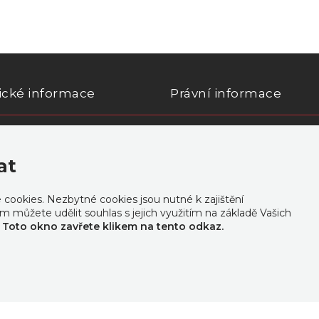
ické informace
Právní informace
ní o přístupnosti
Zásady zpracování osobních
at
okies. Nezbytné cookies jsou nutné k zajištění
m můžete udělit souhlas s jejich využitím na základě Vašich
.
Toto okno zavřete klikem na tento odkaz.