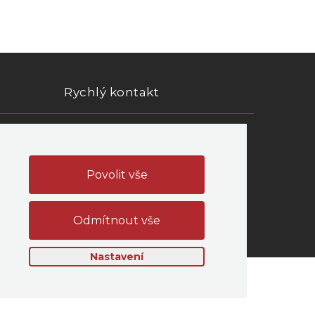
Rychlý kontakt
PERTLIK SOFTWARE s.r.o.
 údajů
Mongolská 1469/38, Ostrava
Office:
Těšínská 1652/79
Opava - Předměstí
IČ: 06285538
Nastavení