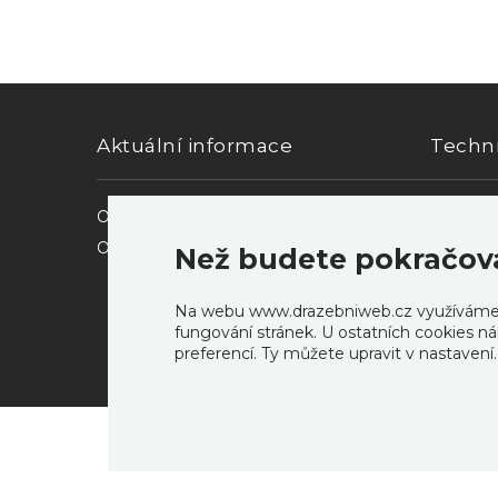
Aktuální informace
Techn
O nás
Prohláše
Obchodní a aukční podmínky
Než budete pokračov
Na webu www.drazebniweb.cz využíváme co
fungování stránek. U ostatních cookies ná
preferencí. Ty můžete upravit v nastavení
Vytvořeno profesionály z
PERTLIK SOFTWARE
.