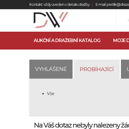
Kontakt: vždy uveden v detailu dražby
E-mail: pertlik@dra
AUKČNÍ A DRAŽEBNÍ KATALOG
MOJE 
VYHLÁŠENÉ
PROBÍHAJÍCÍ
Vše
Na Váš dotaz nebyly nalezeny žá