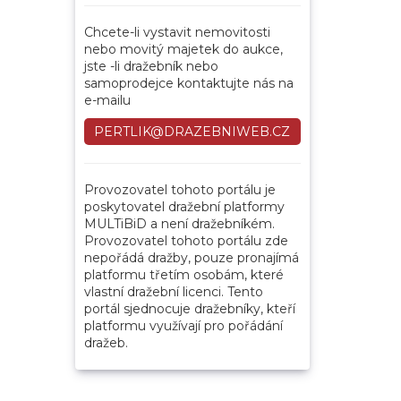
Chcete-li vystavit nemovitosti
nebo movitý majetek do aukce,
jste -li dražebník nebo
samoprodejce kontaktujte nás na
e-mailu
PERTLIK@DRAZEBNIWEB.CZ
Provozovatel tohoto portálu je
poskytovatel dražební platformy
MULTiBiD a není dražebníkém.
Provozovatel tohoto portálu zde
nepořádá dražby, pouze pronajímá
platformu třetím osobám, které
vlastní dražební licenci. Tento
portál sjednocuje dražebníky, kteří
platformu využívají pro pořádání
dražeb.