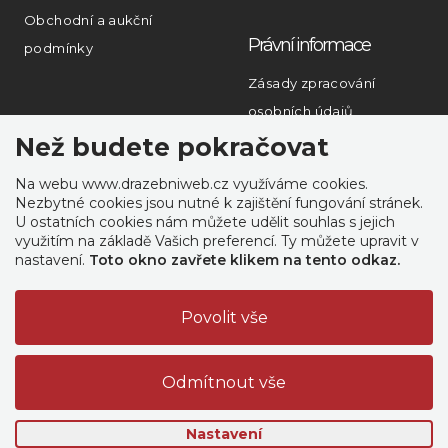
Obchodní a aukční
Právní informace
podmínky
Zásady zpracování
osobních údajů
Než budete pokračovat
Rychlý kontakt
Na webu www.drazebniweb.cz využíváme cookies.
PERTLIK SOFTWARE
Nezbytné cookies jsou nutné k zajištění fungování stránek.
s.r.o.
U ostatních cookies nám můžete udělit souhlas s jejich
využitím na základě Vašich preferencí. Ty můžete upravit v
Mongolská 1469/38,
nastavení.
Toto okno zavřete klikem na tento odkaz.
Ostrava
Office:
Těšínská 1652/79
Opava - Předměstí
IČ: 06285538
Vytvořeno profesionály z
Nastavení
PERTLIK SOFTWARE
.