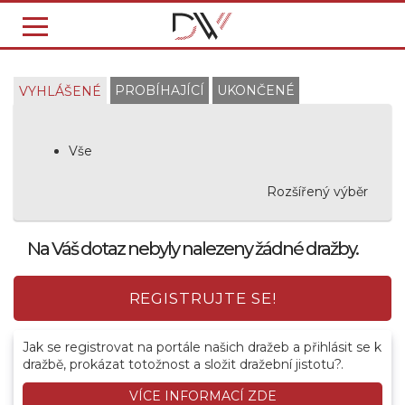
PROBÍHAJÍCÍ
UKONČENÉ
VYHLÁŠENÉ
Vše
Rozšířený výběr
Na Váš dotaz nebyly nalezeny žádné dražby.
REGISTRUJTE SE!
Jak se registrovat na portále našich dražeb a přihlásit se k
dražbě, prokázat totožnost a složit dražební jistotu?.
VÍCE INFORMACÍ ZDE